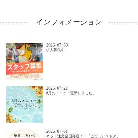
インフォメーション
2026
07
30
/
/
求人募集中
2026
07
21
/
/
8月のメニュー更新しました。
2026
07
01
/
/
ネット注文全国発送！！「こぴっとストア」