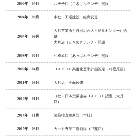
2002年 09月
八王子店（ごきげんランチ）開設
2004年 08月
本社・工場建設 組織変更
大月営業所と協同組合大月給食センターが合
2004年 09月
併
大月店（ときめきランチ）開設
2008年 07月
相模原店（あっぱれランチ）開設
2009年 04月
ＨＡＣＣＰ高度化基準計画認定（相模原店）
2011年 08月
大月店 全面改修
（社）日本惣菜協会ＨＡＣＣＰ認定（大月
2012年 01月
店）
2014年 11月
製品検査室新設（本社）
2015年 03月
カット野菜工場新設（甲斐店）