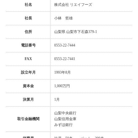
社名
株式会社 リエイフーズ
社長
小林 哲雄
住所
山梨県 山梨市下石森379-1
電話番号
0553-22-7444
FAX
0553-22-7441
設立年月
1993年8月
資本金
1,000万円
決算月
1月
山梨中央銀行
取引金融機関
山梨信用金庫
みずほ銀行