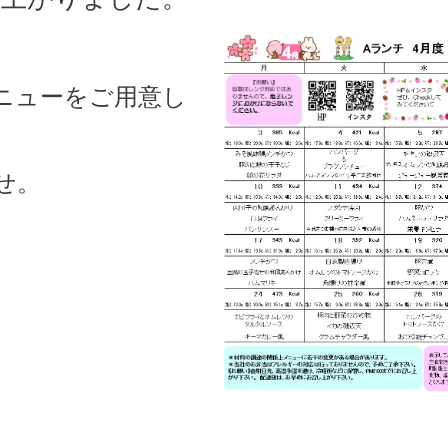
。
ニューをご用意し
せ。